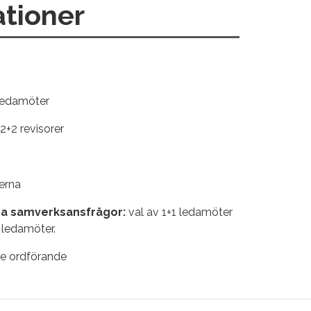
ationer
 ledamöter
2+2 revisorer
erna
a samverksansfrågor:
val av 1+1 ledamöter
 ledamöter.
ice ordförande