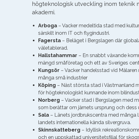
högteknologisk utveckling inom teknik 
akademi.
Arboga
– Vacker medeltida stad med kulture
särskilt inom IT och flygindustri.
Fagersta
– Beläget i Bergslagen där globa
väletablerad.
Hallstahammar
– En snabbt växande komm
mängd småföretag och ett av Sveriges cent
Kungsör
– Vacker handelsstad vid Mälaren 
många små industrier
Köping
– Näst största stad i Västmanland me
för högteknologiskt kunnande inom bilindust
Norberg
– Vacker stad i Bergslagen med m
som berättar om järnets ursprung och dess
Sala
– Länets jordbrukscentra med många 
landets internationella kända silvergruva.
Skinnskatteberg
– Idyllisk rekreationsko
och en uppskattad universitetsfilial för sko