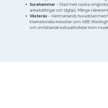
Surahammar
– Stad med vackra omgivning
ankarkättingar och tåghjul. Många välrenomm
Västerås
– Västmanlands huvudstad med h
internationella industrier som ABB, Westin
och omfattande kulturaktiviteter inom musik